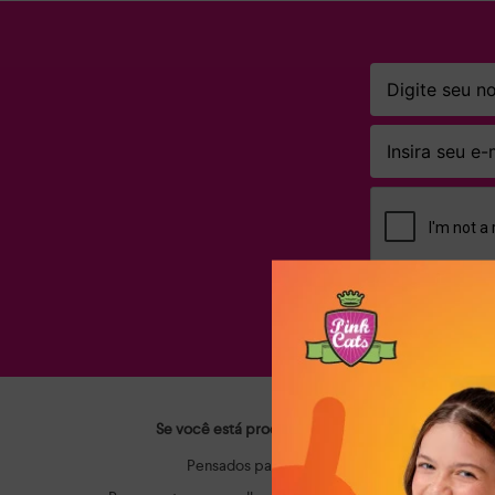
Ao clicar em AS
Se você está procurando calçados infantis que ac
Pensados para o dia a dia dos pequenos, os m