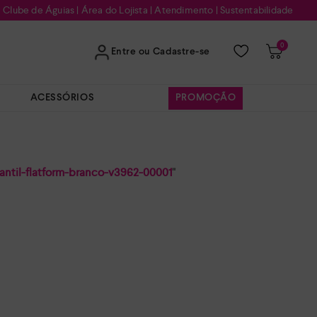
Clube de Águias
|
Área do Lojista
|
Atendimento
|
Sustentabilidade
0
Entre ou Cadastre-se
ACESSÓRIOS
PROMOÇÃO
fantil-flatform-branco-v3962-00001
"