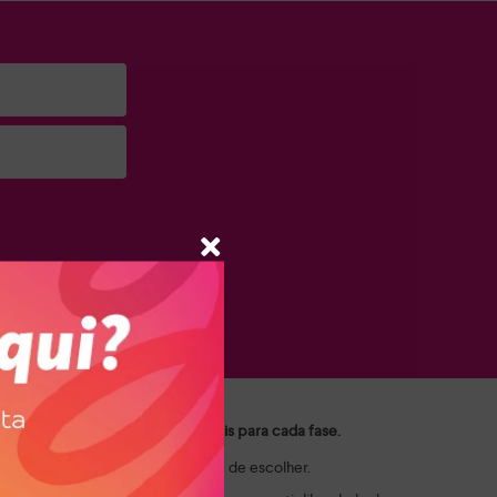
a e suas marcas.
ui você encontra as opções ideais para cada fase.
ais e crianças valorizam na hora de escolher.