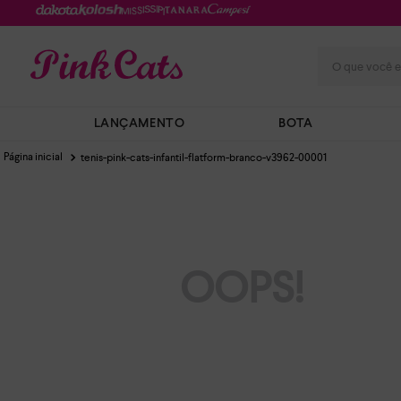
O que você e
LANÇAMENTO
BOTA
tenis-pink-cats-infantil-flatform-branco-v3962-00001
OOPS!