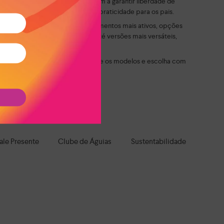
eis e com solado confortável ajudam a garantir liberdade de
 autonomia para os pequenos e praticidade para os pais.
 sem apertar ou limitar. Para momentos mais ativos, opções
modelos delicados e divertidos até versões mais versáteis,
mentar. Explore as opções, compare os modelos e escolha com
roteção e muita personalidade.
a todo o Brasil!
ale Presente
Clube de Águias
Sustentabilidade