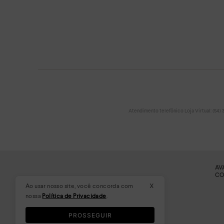
Atendimento telefônico Loja Virtual: (54) 32
AV
CO
x
Ao usar nosso site, você concorda com
nossa
Política de Privacidade
.
PROSSEGUIR