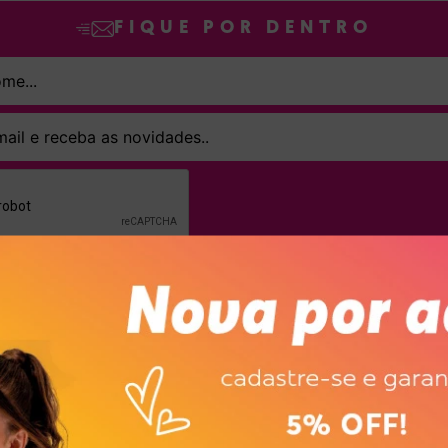
FIQUE POR DENTRO
SINAR declaro que concordo em receber novidades e promoções da Dakot
Confira nossa
Política de privacidade
ASSINAR
ompanhem o ritmo das crianças com conforto, segurança e muito estilo, aq
odelos combinam leveza, praticidade e um visual encantador — tudo o que p