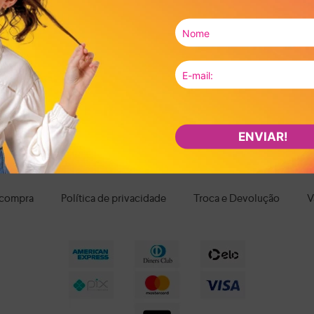
da criança. Para escola, passeios e brincadeiras, os calçados leves, flexív
om fechamento em velcro ou elástico facilitam o calce, promovendo mais
interior macio, bom ajuste ao pé e estrutura que acompanhe os movimentos
segurança durante as brincadeiras. E quando o assunto é estilo, há desde 
fáceis de combinar com diferentes looks infantis.
ça no desenvolvimento, no conforto e na confiança da criança ao se movi
ontra calçados infantis pensados para cuidar de cada passo com leveza, p
os os itens e aproveite nossas condições de pagamento e frete grátis par
ENVIAR!
 compra
Política de privacidade
Troca e Devolução
V