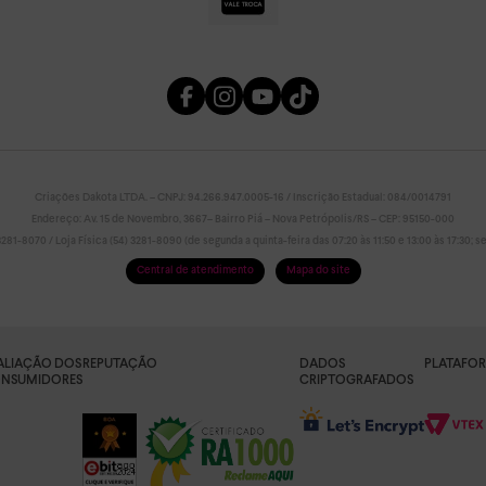
Criações Dakota LTDA. – CNPJ: 94.266.947.0005-16 / Inscrição Estadual: 084/0014791
Endereço: Av. 15 de Novembro, 3667– Bairro Piá – Nova Petrópolis/RS – CEP: 95150-000
81-8070 / Loja Física (54) 3281-8090 (de segunda a quinta-feira das 07:20 às 11:50 e 13:00 às 17:30; sex
Central de atendimento
Mapa do site
ALIAÇÃO DOS
REPUTAÇÃO
DADOS
PLATAFO
NSUMIDORES
CRIPTOGRAFADOS