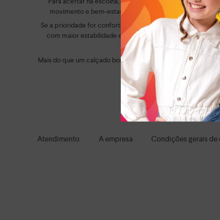
Para acertar na escolha, é importante considerar a rotina 
movimento e bem-estar ao longo do dia. Já os modelos c
Se a prioridade for conforto, vale optar por modelos com 
com maior estabilidade e solado resistente oferecem mais 
Mais do que um calçado bonito, a escolha certa faz diferen
tranquilidade. Aqui, você enc
Navegue por tod
Atendimento
A empresa
Condições gerais de