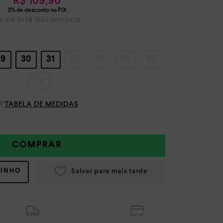
R$
109
,
90
m até
3
x
sem juros
R$
36
,
63
29
30
31
32
33
34
35
36
TABELA DE MEDIDAS
COMPRAR
RINHO