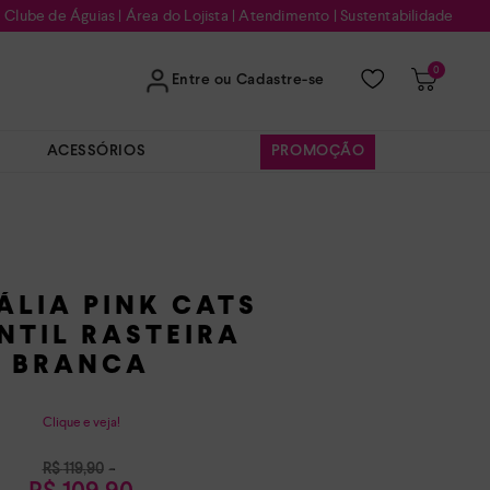
Clube de Águias
|
Área do Lojista
|
Atendimento
|
Sustentabilidade
0
Entre ou Cadastre-se
ACESSÓRIOS
PROMOÇÃO
ÁLIA PINK CATS
NTIL RASTEIRA
BRANCA
Clique e veja!
R$
119
,
90