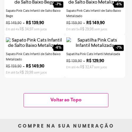
-
7%
-
6%
Sapato Pink Cats Infantil de Salto Baixo
Sapato Pink Cats Infantil de Salto Baixo
Bege
Metalizado
R$
139
,
90
R$
149
,
90
R$
149
,
90
R$
159
,
90
R$
34
,
97
R$
29
,
98
Em até
4
x
sem juros
Em até
5
x
sem juros
-
6%
-
7%
Sapato Pink Cats Infantil de Salto Baixo
Sapatilha Pink Cats Infantil Metalizada
Metalizado
R$
129
,
90
R$
139
,
90
R$
149
,
90
R$
159
,
90
R$
32
,
47
Em até
4
x
sem juros
R$
29
,
98
Em até
5
x
sem juros
Voltar ao Topo