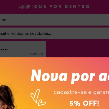
FIQUE POR DENTRO
SINAR declaro que concordo em receber novidades e promoções da Dakot
Confira nossa
Política de privacidade
ASSINAR
ompanhem o ritmo das crianças com conforto, segurança e muito estilo, aq
odelos combinam leveza, praticidade e um visual encantador — tudo o que p