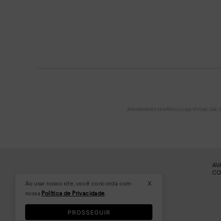
Atendimento telefônico Loja Virtual: (54) 32
AV
CO
x
Ao usar nosso site, você concorda com
nossa
Política de Privacidade
.
PROSSEGUIR