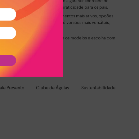
eis e com solado confortável ajudam a garantir liberdade de
 autonomia para os pequenos e praticidade para os pais.
 sem apertar ou limitar. Para momentos mais ativos, opções
modelos delicados e divertidos até versões mais versáteis,
mentar. Explore as opções, compare os modelos e escolha com
roteção e muita personalidade.
a todo o Brasil!
ale Presente
Clube de Águias
Sustentabilidade