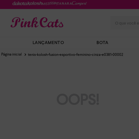
O que você e
LANÇAMENTO
BOTA
tenis-kolosh-fusion-esportivo-feminino-cinza-e0381-00002
OOPS!