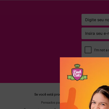
Ao clicar em AS
Se você está procurando calçados infantis que ac
Pensados para o dia a dia dos pequenos, os m