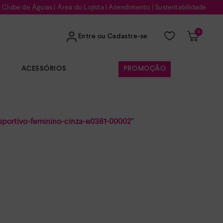
Clube de Águias
|
Área do Lojista
|
Atendimento
|
Sustentabilidade
0
Entre ou Cadastre-se
ACESSÓRIOS
PROMOÇÃO
esportivo-feminino-cinza-e0381-00002
"