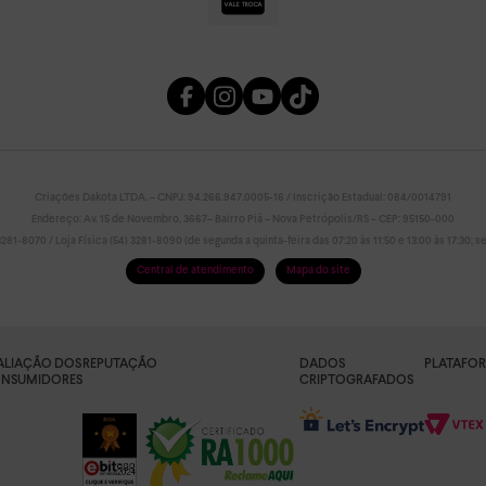
Criações Dakota LTDA. – CNPJ: 94.266.947.0005-16 / Inscrição Estadual: 084/0014791
Endereço: Av. 15 de Novembro, 3667– Bairro Piá – Nova Petrópolis/RS – CEP: 95150-000
81-8070 / Loja Física (54) 3281-8090 (de segunda a quinta-feira das 07:20 às 11:50 e 13:00 às 17:30; sex
Central de atendimento
Mapa do site
ALIAÇÃO DOS
REPUTAÇÃO
DADOS
PLATAFO
NSUMIDORES
CRIPTOGRAFADOS