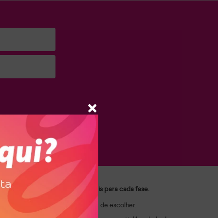
a e suas marcas.
ui você encontra as opções ideais para cada fase.
ais e crianças valorizam na hora de escolher.