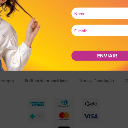
da criança. Para escola, passeios e brincadeiras, os calçados leves, flexív
om fechamento em velcro ou elástico facilitam o calce, promovendo mais
interior macio, bom ajuste ao pé e estrutura que acompanhe os movimentos
segurança durante as brincadeiras. E quando o assunto é estilo, há desde 
fáceis de combinar com diferentes looks infantis.
ça no desenvolvimento, no conforto e na confiança da criança ao se movi
ontra calçados infantis pensados para cuidar de cada passo com leveza, p
os os itens e aproveite nossas condições de pagamento e frete grátis par
ENVIAR!
 compra
Política de privacidade
Troca e Devolução
V