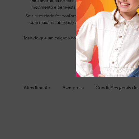
Para acertar na escolha, é importante considerar a rotina 
movimento e bem-estar ao longo do dia. Já os modelos c
Se a prioridade for conforto, vale optar por modelos com 
com maior estabilidade e solado resistente oferecem mais 
Mais do que um calçado bonito, a escolha certa faz diferen
tranquilidade. Aqui, você enc
Navegue por tod
Atendimento
A empresa
Condições gerais de