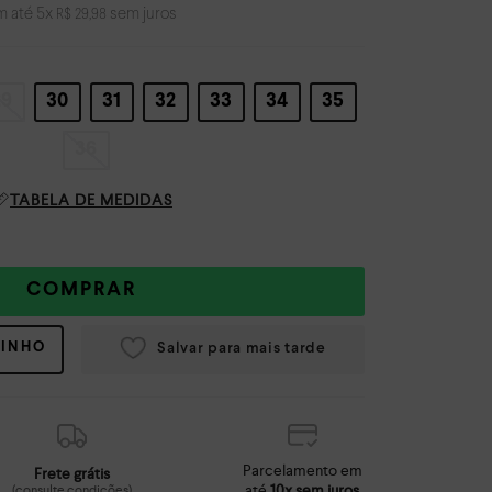
m até
5
x
sem juros
R$
29
,
98
29
30
31
32
33
34
35
36
TABELA DE MEDIDAS
COMPRAR
RINHO
Parcelamento em
Frete grátis
até
10x sem juros
(consulte condições)