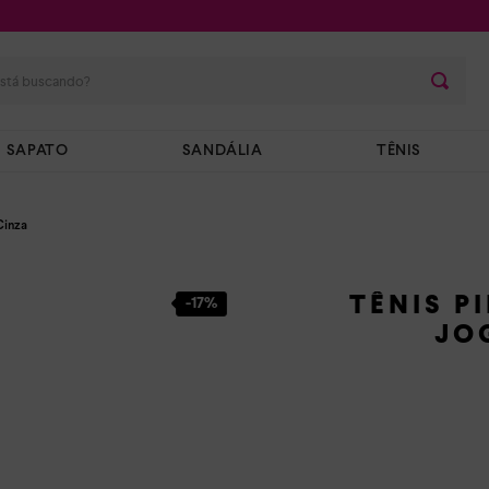
stá buscando?
SAPATO
SANDÁLIA
TÊNIS
 Cinza
TÊNIS P
-
17%
JO