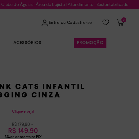
Clube de Águias
|
Área do Lojista
|
Atendimento
|
Sustentabilidade
0
Entre ou Cadastre-se
ACESSÓRIOS
PROMOÇÃO
INK CATS INFANTIL
GGING CINZA
Clique e veja!
R$
179
,
90
R$
149
,
90