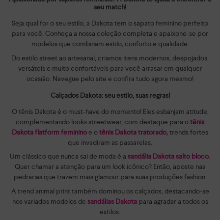
seu match!
Seja qual for o seu estilo, a Dakota tem o sapato feminino perfeito
para você. Conheça a nossa coleção completa e apaixone-se por
modelos que combinam estilo, conforto e qualidade.
Do estilo street ao artesanal, criamos itens modernos, despojados,
versáteis e muito confortáveis para você arrasar em qualquer
ocasião. Navegue pelo site e confira tudo agora mesmo!
Calçados Dakota: seu estilo, suas regras!
O tênis Dakota é o must-have do momento! Eles esbanjam atitude,
complementando looks streetwear, com destaque para o
tênis
Dakota flatform feminino
e o
tênis Dakota tratorado,
trends fortes
que invadiram as passarelas.
Um clássico que nunca sai de moda é a
sandália Dakota salto bloco.
Quer chamar a atenção para um look icônico? Então, aposte nas
pedrarias que trazem mais glamour para suas produções fashion.
A trend animal print também dominou os calçados, destacando-se
nos variados modelos de
sandálias Dakota
para agradar a todos os
estilos.