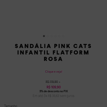
SANDÁLIA PINK CATS
INFANTIL FLATFORM
ROSA
Clique e veja!
R$
119
,
90
R$
109
,
90
Em até
3
x
sem juros
R$
36
,
63
Tamanho