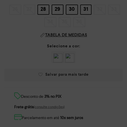
26
27
28
29
30
31
32
33
34
35
36
TABELA DE MEDIDAS
Desconto de
3% no PIX
Frete grátis
(consulte condições)
Parcelamento em até
10x sem juros