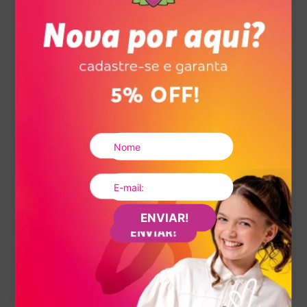
:
2,00 cm
Altura da sola
:
Rosa
Cor
:
V4042-00003
Referência
Brasil
País de origem:
Indústria Brasileira
64029990
NCM:
GTIN:
Tamanho
26
:
7909960670151
Tamanho
27
:
7909960670168
Tamanho
28
:
7909960670175
Tamanho
29
:
7909960670182
Tamanho
30
:
7909960614766
Tamanho
31
:
7909960670199
ENVIAR!
Tamanho
32
:
7909960670205
Tamanho
33
:
7909960670212
Tamanho
34
:
7909960670229
Tamanho
35
:
7909960670236
Tamanho
36
:
7909960670243