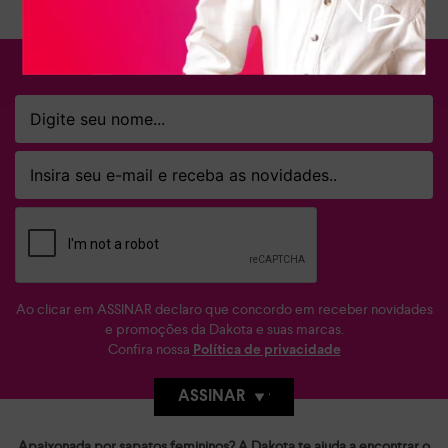
FIQUE POR DENTRO
Ao clicar em ASSINAR declaro que concordo em receber novidades
e promoções da Dakota e suas marcas.
Confira nossa
Política de privacidade
ASSINAR
Apaixonada por sapatos femininos? A Dakota te ajuda a encontrar o