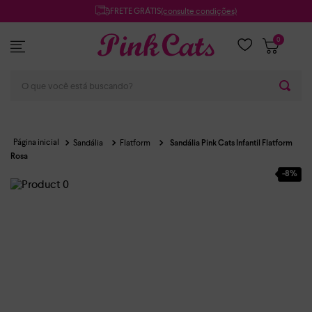
FRETE GRÁTIS
(consulte condições)
0
O que você está buscando?
Sandália
Flatform
Sandália Pink Cats Infantil Flatform
Rosa
-
8%