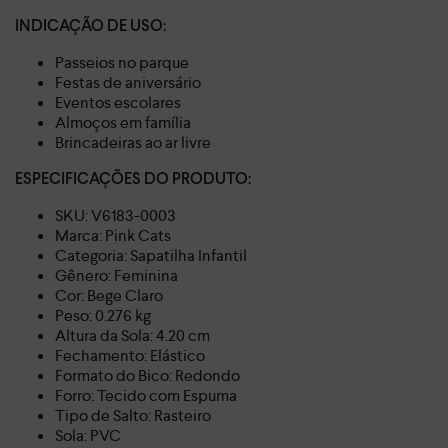
INDICAÇÃO DE USO:
Passeios no parque
Festas de aniversário
Eventos escolares
Almoços em família
Brincadeiras ao ar livre
ESPECIFICAÇÕES DO PRODUTO:
SKU: V6183-0003
Marca: Pink Cats
Categoria: Sapatilha Infantil
Gênero: Feminina
Cor: Bege Claro
Peso: 0.276 kg
Altura da Sola: 4.20 cm
Fechamento: Elástico
Formato do Bico: Redondo
Forro: Tecido com Espuma
Tipo de Salto: Rasteiro
Sola: PVC