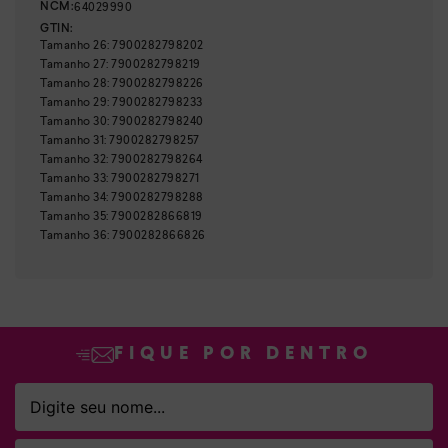
64029990
NCM:
GTIN:
Tamanho
26
:
7900282798202
Tamanho
27
:
7900282798219
Tamanho
28
:
7900282798226
Tamanho
29
:
7900282798233
Tamanho
30
:
7900282798240
Tamanho
31
:
7900282798257
Tamanho
32
:
7900282798264
Tamanho
33
:
7900282798271
Tamanho
34
:
7900282798288
Tamanho
35
:
7900282866819
Tamanho
36
:
7900282866826
FIQUE POR DENTRO