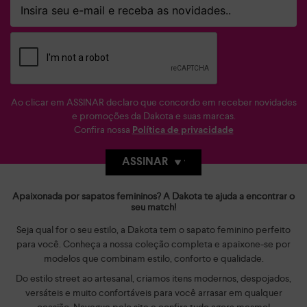
Ao clicar em ASSINAR declaro que concordo em receber novidades
e promoções da Dakota e suas marcas.
Confira nossa
Política de privacidade
ASSINAR
Apaixonada por sapatos femininos? A Dakota te ajuda a encontrar o
seu match!
Seja qual for o seu estilo, a Dakota tem o sapato feminino perfeito
para você. Conheça a nossa coleção completa e apaixone-se por
modelos que combinam estilo, conforto e qualidade.
Do estilo street ao artesanal, criamos itens modernos, despojados,
versáteis e muito confortáveis para você arrasar em qualquer
ocasião. Navegue pelo site e confira tudo agora mesmo!