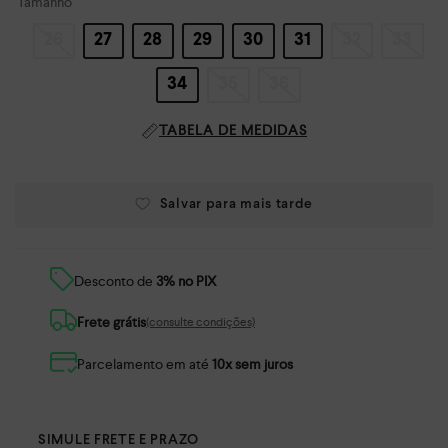
Tamanho
26
27
28
29
30
31
32
33
34
35
36
TABELA DE MEDIDAS
Desconto de
3% no PIX
Frete grátis
(consulte condições)
Parcelamento em até
10x sem juros