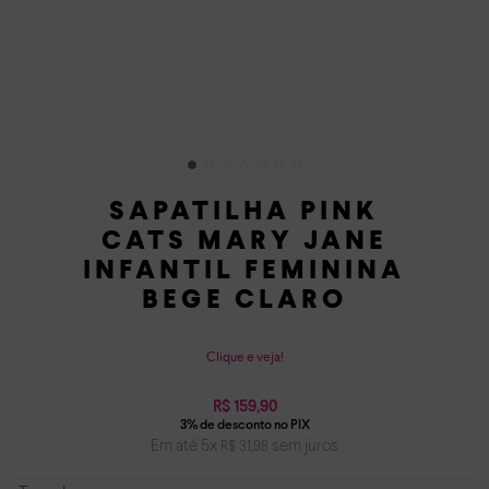
SAPATILHA PINK
CATS MARY JANE
INFANTIL FEMININA
BEGE CLARO
Clique e veja!
R$
159
,
90
Em até
5
x
sem juros
R$
31
,
98