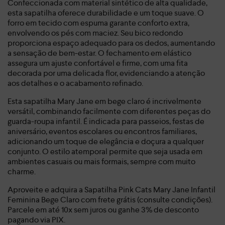
Confeccionada com material sintético de alta qualidade,
esta sapatilha oferece durabilidade e um toque suave. O
forro em tecido com espuma garante conforto extra,
envolvendo os pés com maciez. Seu bico redondo
proporciona espaço adequado para os dedos, aumentando
a sensação de bem-estar. O fechamento em elástico
assegura um ajuste confortável e firme, com uma fita
decorada por uma delicada flor, evidenciando a atenção
aos detalhes e o acabamento refinado.
Esta sapatilha Mary Jane em bege claro é incrivelmente
versátil, combinando facilmente com diferentes peças do
guarda-roupa infantil. É indicada para passeios, festas de
aniversário, eventos escolares ou encontros familiares,
adicionando um toque de elegância e doçura a qualquer
conjunto. O estilo atemporal permite que seja usada em
ambientes casuais ou mais formais, sempre com muito
charme.
Aproveite e adquira a Sapatilha Pink Cats Mary Jane Infantil
Feminina Bege Claro com frete grátis (consulte condições).
Parcele em até 10x sem juros ou ganhe 3% de desconto
pagando via PIX.