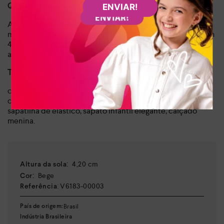
ENVIAR!
Qual o tipo de salto da Sapatilha Pink Cats?
A Sapatilha Pink Cats possui salto rasteiro, o que garante
máximo conforto e segurança para as crianças. Sua sola com
4.20 cm de altura adiciona leveza e ergonomia, ideal para
acompanhar os movimentos diários.
TERMOS RELACIONADOS AO PRODUTO:
calçado infantil feminino, sapatilha bege infantil, moda
criança, sapatilha mary jane, calçado escolar infantil,
sapatilha de elástico, sapato infantil elegante, calçado
menina.
:
4,20 cm
Altura da sola
:
Bege
Cor
:
V6183-00003
Referência
Brasil
País de origem:
Indústria Brasileira