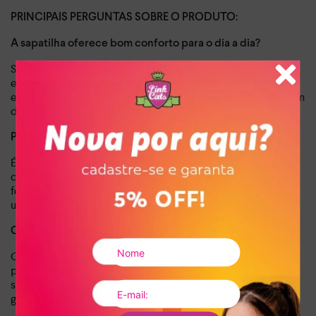
PRINCIPAIS PERGUNTAS SOBRE O PRODUTO:
A sapatilha oferece bom conforto para o dia a dia?
Sim, a Sapatilha Pink Cats possui forro em tecido com
espuma e um design de bico redondo, garantindo conforto
e bem-estar para os pés das crianças durante todo o dia, em
diversas atividades.
Para quais ocasiões este calçado é mais indicado?
É ideal para uma ampla gama de ocasiões, desde passeios
casuais e brincadeiras até eventos mais formais, como
festas de aniversário ou encontros familiares, adicionando
um toque elegante e charmoso.
Como é o ajuste da sapatilha nos pés?
O fechamento em elástico desta sapatilha Mary Jane
proporciona um ajuste prático e seguro. Ele se molda
suavemente aos pés, oferecendo firmeza sem apertar,
garantindo liberdade e segurança ao caminhar.