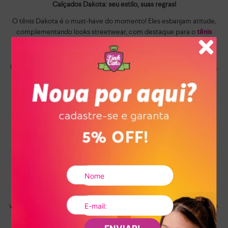
Calçados Dakota: seu estilo, suas regras!
O tênis Dakota é o must-have do momento! Eles esbanjam atitude,
complementando looks streetwear, com destaque para o
tênis
Dakota flatform feminino
e o
tênis Dakota tratorado,
trends fortes
que invadiram as passarelas.
Um clássico que nunca sai de moda é a
sandália Dakota salto bloco.
Quer chamar a atenção para um look icônico? Então, aposte nas
pedrarias que trazem mais glamour para suas produções fashion.
A trend animal print também dominou os calçados, destacando-se
nos variados modelos de
sandálias Dakota
para agradar a todos os
estilos.
A Dakota se preocupa com o seu bem-estar. Por isso, todos os
nossos
sapatos femininos
são fabricados com materiais de alta
qualidade e pensados para proporcionar o máximo de conforto.
Onde comprar sapatos Dakota?
Do casual ao social e do clássico ao moderno, na nossa loja online
você encontra os
calçados Dakota
perfeitos para qualquer ocasião.
Navegue por todos os itens e aproveite nossas condições de