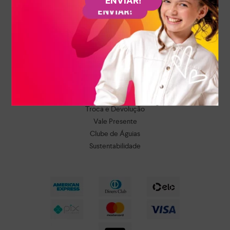
ENVIAR!
pagamento e frete grátis para todo o Brasil!
Atendimento
A empresa
Condições gerais de compra
Política de privacidade
Troca e Devolução
Vale Presente
Clube de Águias
Sustentabilidade