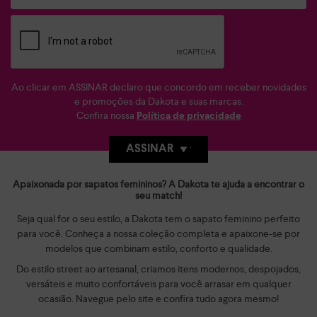
Ao clicar em ASSINAR declaro que concordo em receber novidades
e promoções da Dakota e suas marcas.
Confira nossa
Política de privacidade
ASSINAR
Apaixonada por sapatos femininos? A Dakota te ajuda a encontrar o
seu match!
Seja qual for o seu estilo, a Dakota tem o sapato feminino perfeito
para você. Conheça a nossa coleção completa e apaixone-se por
modelos que combinam estilo, conforto e qualidade.
Do estilo street ao artesanal, criamos itens modernos, despojados,
versáteis e muito confortáveis para você arrasar em qualquer
ocasião. Navegue pelo site e confira tudo agora mesmo!