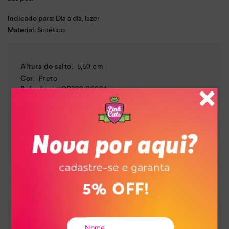
Dia a dia, lazer
Indicado para:
Sintético
Material:
:
5,50 cm
Altura do salto
:
Preto
Cor
:
CP302-00004
Referência
Brasil
País de origem:
Indústria Brasileira
64029990
NCM:
GTIN:
Tamanho
34
:
7900132408060
Tamanho
35
:
7900132408084
Tamanho
36
:
7900132408107
Tamanho
37
:
7900132408121
Tamanho
38
:
7900132408145
Tamanho
39
:
7900132408169
Tamanho
40
:
7900132457150