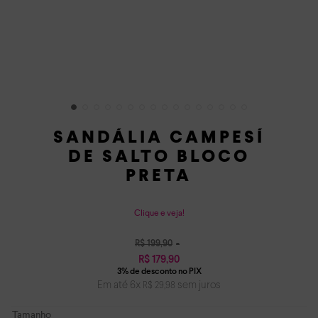
SANDÁLIA CAMPESÍ
DE SALTO BLOCO
PRETA
Clique e veja!
R$
199
,
90
R$
179
,
90
Em até
6
x
sem juros
R$
29
,
98
Tamanho