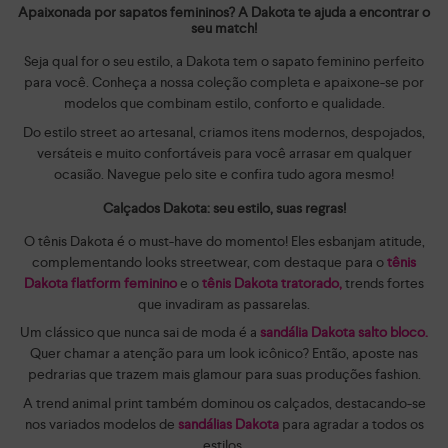
Apaixonada por sapatos femininos? A Dakota te ajuda a encontrar o
seu match!
Seja qual for o seu estilo, a Dakota tem o sapato feminino perfeito
para você. Conheça a nossa coleção completa e apaixone-se por
modelos que combinam estilo, conforto e qualidade.
Do estilo street ao artesanal, criamos itens modernos, despojados,
versáteis e muito confortáveis para você arrasar em qualquer
ocasião. Navegue pelo site e confira tudo agora mesmo!
Calçados Dakota: seu estilo, suas regras!
O tênis Dakota é o must-have do momento! Eles esbanjam atitude,
complementando looks streetwear, com destaque para o
tênis
Dakota flatform feminino
e o
tênis Dakota tratorado,
trends fortes
que invadiram as passarelas.
Um clássico que nunca sai de moda é a
sandália Dakota salto bloco.
Quer chamar a atenção para um look icônico? Então, aposte nas
pedrarias que trazem mais glamour para suas produções fashion.
A trend animal print também dominou os calçados, destacando-se
nos variados modelos de
sandálias Dakota
para agradar a todos os
estilos.