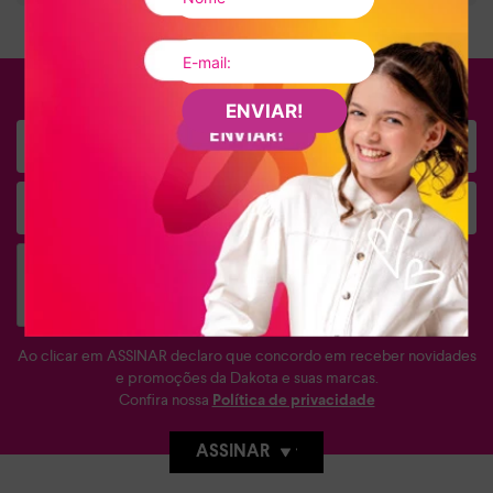
FIQUE POR DENTRO
ENVIAR!
Ao clicar em ASSINAR declaro que concordo em receber novidades
e promoções da Dakota e suas marcas.
Confira nossa
Política de privacidade
ASSINAR