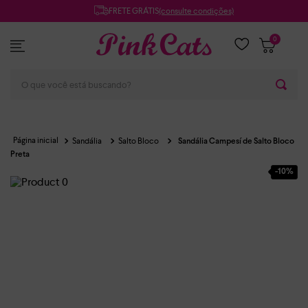
FRETE GRÁTIS
(consulte condições)
0
O que você está buscando?
Sandália
Salto Bloco
Sandália Campesí de Salto Bloco
Preta
-
10%