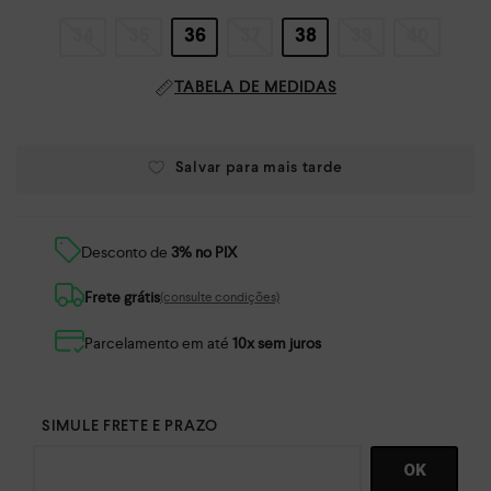
34
35
36
37
38
39
40
TABELA DE MEDIDAS
Desconto de
3% no PIX
Frete grátis
(consulte condições)
Parcelamento em até
10x sem juros