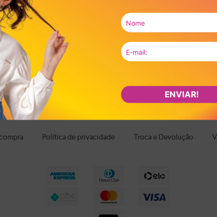
da criança. Para escola, passeios e brincadeiras, os calçados leves, flexív
om fechamento em velcro ou elástico facilitam o calce, promovendo mais
interior macio, bom ajuste ao pé e estrutura que acompanhe os movimentos
segurança durante as brincadeiras. E quando o assunto é estilo, há desde 
fáceis de combinar com diferentes looks infantis.
ça no desenvolvimento, no conforto e na confiança da criança ao se movi
ontra calçados infantis pensados para cuidar de cada passo com leveza, p
os os itens e aproveite nossas condições de pagamento e frete grátis par
ENVIAR!
 compra
Política de privacidade
Troca e Devolução
V