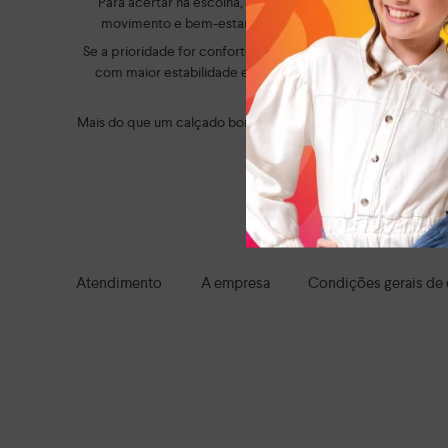
Para acertar na escolha, é importante considerar a rotina 
movimento e bem-estar ao longo do dia. Já os modelos c
Se a prioridade for conforto, vale optar por modelos com 
com maior estabilidade e solado resistente oferecem mais 
Mais do que um calçado bonito, a escolha certa faz diferen
tranquilidade. Aqui, você enc
Navegue por tod
Atendimento
A empresa
Condições gerais de