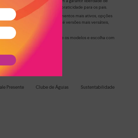
eis e com solado confortável ajudam a garantir liberdade de
 autonomia para os pequenos e praticidade para os pais.
 sem apertar ou limitar. Para momentos mais ativos, opções
modelos delicados e divertidos até versões mais versáteis,
mentar. Explore as opções, compare os modelos e escolha com
roteção e muita personalidade.
a todo o Brasil!
ale Presente
Clube de Águias
Sustentabilidade