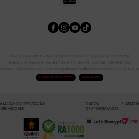
Criações Dakota LTDA. – CNPJ: 94.266.947.0005-16 / Inscrição Estadual: 084/0014791
Endereço: Av. 15 de Novembro, 3667– Bairro Piá – Nova Petrópolis/RS – CEP: 95150-000
81-8070 / Loja Física (54) 3281-8090 (de segunda a quinta-feira das 07:20 às 11:50 e 13:00 às 17:30; sex
Central de atendimento
Mapa do site
ALIAÇÃO DOS
REPUTAÇÃO
DADOS
PLATAFO
NSUMIDORES
CRIPTOGRAFADOS