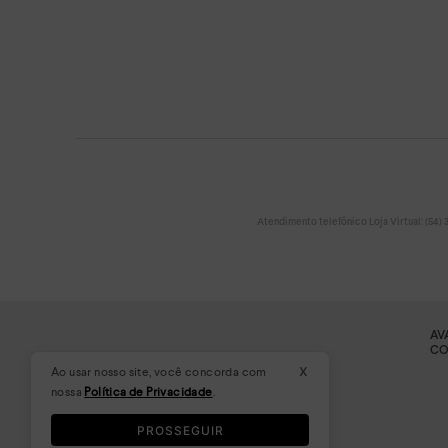
Atendimento telefônico Loja Virtual: (54) 32
AV
CO
x
Ao usar nosso site, você concorda com
nossa
Política de Privacidade
.
PROSSEGUIR