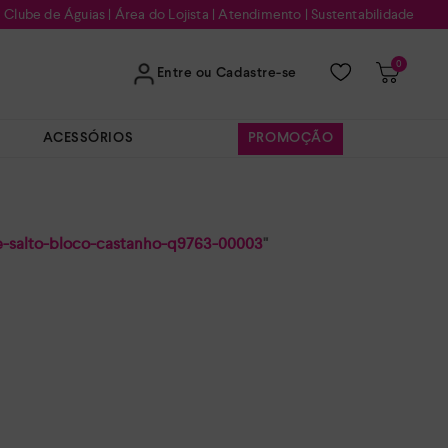
Clube de Águias
|
Área do Lojista
|
Atendimento
|
Sustentabilidade
0
Entre ou Cadastre-se
ACESSÓRIOS
PROMOÇÃO
de-salto-bloco-castanho-q9763-00003
"