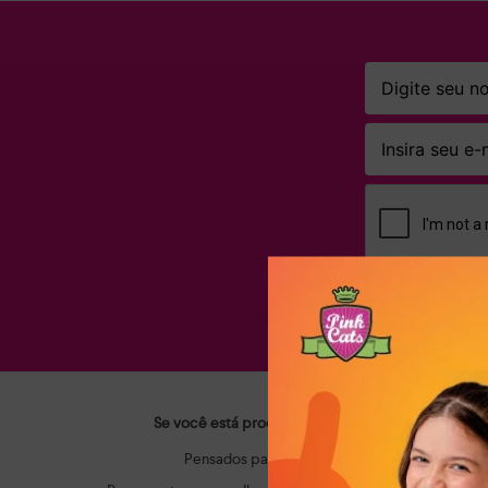
Ao clicar em AS
Se você está procurando calçados infantis que ac
Pensados para o dia a dia dos pequenos, os m