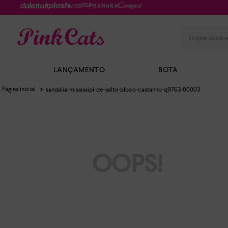
O que você e
LANÇAMENTO
BOTA
sandalia-mississipi-de-salto-bloco-castanho-q9763-00003
OOPS!