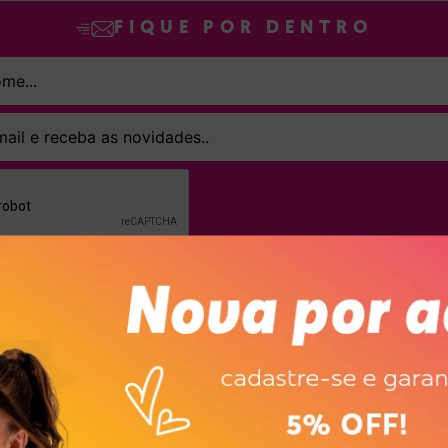
FIQUE POR DENTRO
SINAR declaro que concordo em receber novidades e promoções da Dakot
Confira nossa
Política de privacidade
ASSINAR
ompanhem o ritmo das crianças com conforto, segurança e muito estilo, aq
odelos combinam leveza, praticidade e um visual encantador — tudo o que p