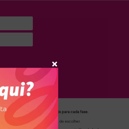
a e suas marcas.
ui você encontra as opções ideais para cada fase.
ais e crianças valorizam na hora de escolher.