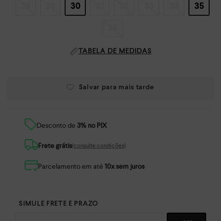
28
29
30
31
32
33
34
35
36
TABELA DE MEDIDAS
Desconto de
3% no PIX
Frete grátis
(consulte condições)
Parcelamento em até
10x sem juros