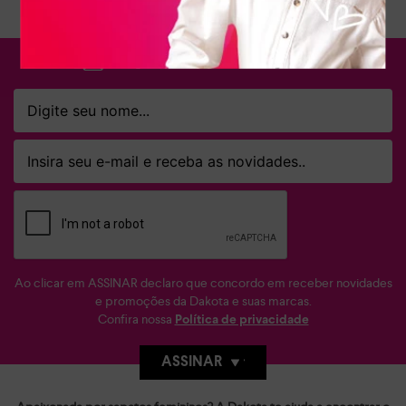
FIQUE POR DENTRO
Ao clicar em ASSINAR declaro que concordo em receber novidades
e promoções da Dakota e suas marcas.
Confira nossa
Política de privacidade
ASSINAR