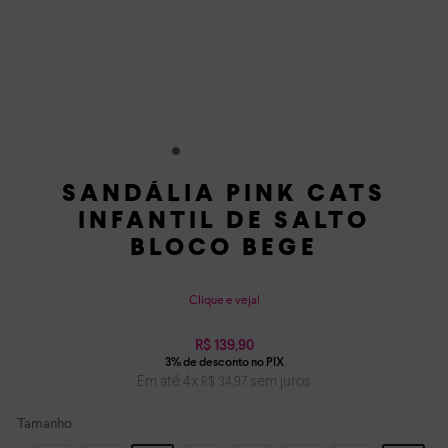
SANDÁLIA PINK CATS
INFANTIL DE SALTO
BLOCO BEGE
Clique e veja!
R$
139
,
90
Em até
4
x
sem juros
R$
34
,
97
Tamanho