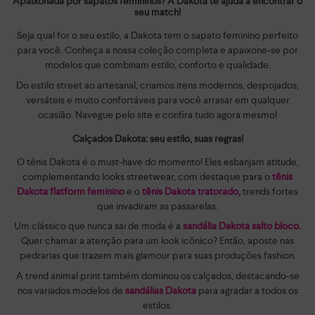
Apaixonada por sapatos femininos? A Dakota te ajuda a encontrar o
seu match!
Seja qual for o seu estilo, a Dakota tem o sapato feminino perfeito
para você. Conheça a nossa coleção completa e apaixone-se por
modelos que combinam estilo, conforto e qualidade.
Do estilo street ao artesanal, criamos itens modernos, despojados,
versáteis e muito confortáveis para você arrasar em qualquer
ocasião. Navegue pelo site e confira tudo agora mesmo!
Calçados Dakota: seu estilo, suas regras!
O tênis Dakota é o must-have do momento! Eles esbanjam atitude,
complementando looks streetwear, com destaque para o
tênis
Dakota flatform feminino
e o
tênis Dakota tratorado,
trends fortes
que invadiram as passarelas.
Um clássico que nunca sai de moda é a
sandália Dakota salto bloco.
Quer chamar a atenção para um look icônico? Então, aposte nas
pedrarias que trazem mais glamour para suas produções fashion.
A trend animal print também dominou os calçados, destacando-se
nos variados modelos de
sandálias Dakota
para agradar a todos os
estilos.