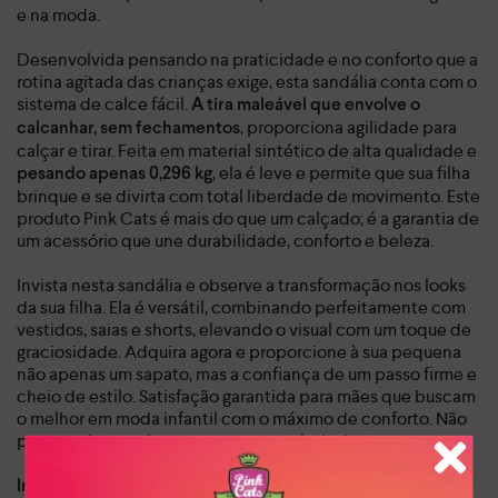
e na moda.
Desenvolvida pensando na praticidade e no conforto que a
rotina agitada das crianças exige, esta sandália conta com o
sistema de calce fácil.
A tira maleável que envolve o
, proporciona agilidade para
calcanhar, sem fechamentos
calçar e tirar. Feita em material sintético de alta qualidade e
, ela é leve e permite que sua filha
pesando apenas 0,296 kg
brinque e se divirta com total liberdade de movimento. Este
produto Pink Cats é mais do que um calçado; é a garantia de
um acessório que une durabilidade, conforto e beleza.
Invista nesta sandália e observe a transformação nos looks
da sua filha. Ela é versátil, combinando perfeitamente com
vestidos, saias e shorts, elevando o visual com um toque de
graciosidade. Adquira agora e proporcione à sua pequena
não apenas um sapato, mas a confiança de um passo firme e
cheio de estilo. Satisfação garantida para mães que buscam
o melhor em moda infantil com o máximo de conforto. Não
perca a chance de ter essa peça exclusiva!
Dia a dia, lazer
Indicado para: