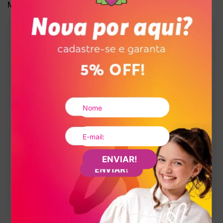
Sintético
Material:
:
2,10 cm
Altura da sola
:
Bege
Cor
:
V5991-00001
Referência
Brasil
País de origem:
Indústria Brasileira
64041900
NCM:
GTIN:
Tamanho
28
:
7900282534732
Tamanho
29
:
7900282534749
Tamanho
30
:
7900282497945
Tamanho
31
:
7900282534756
ENVIAR!
Tamanho
32
:
7900282534763
Tamanho
33
:
7900282534770
Tamanho
34
:
7900282534787
Tamanho
35
:
7900282534794
Tamanho
36
:
7900282534800