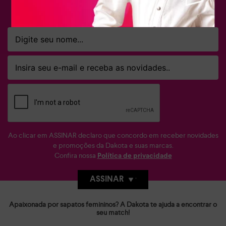
FIQUE POR DENTRO
Ao clicar em ASSINAR declaro que concordo em receber novidades
e promoções da Dakota e suas marcas.
Confira nossa
Política de privacidade
ASSINAR
Apaixonada por sapatos femininos? A Dakota te ajuda a encontrar o
seu match!