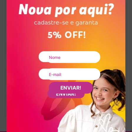
Altura da sola
:
Multicolor
Cor
:
V3175-00001
Referência
Brasil
País de origem:
Indústria Brasileira
64029990
NCM:
GTIN:
Tamanho
26
:
7909960364838
Tamanho
27
:
7909960364845
Tamanho
28
:
7909960364852
Tamanho
29
:
7909960364869
Tamanho
30
:
7909960303080
Tamanho
31
:
7909960364876
Tamanho
32
:
7909960364883
ENVIAR!
Tamanho
33
:
7909960364890
Tamanho
34
:
7909960364906
Tamanho
35
:
7909960364913
Tamanho
36
:
7909960364920