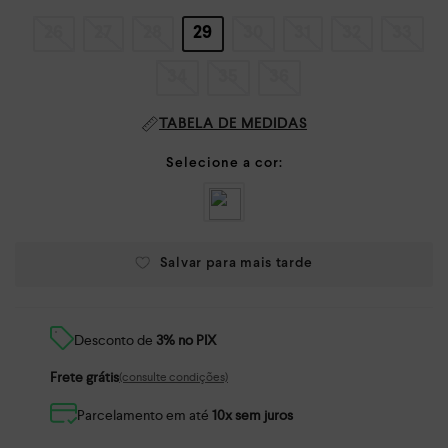
26
27
28
29
30
31
32
33
34
35
36
TABELA DE MEDIDAS
Desconto de
3% no PIX
Frete grátis
(consulte condições)
Parcelamento em até
10x sem juros