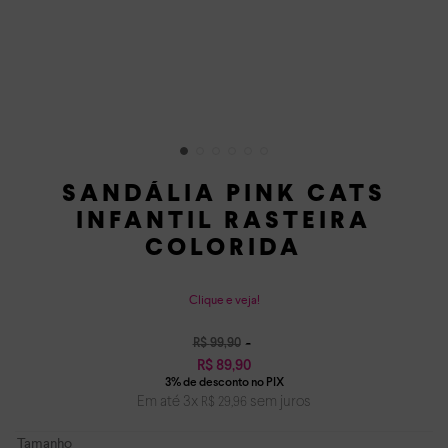
SANDÁLIA PINK CATS
INFANTIL RASTEIRA
COLORIDA
Clique e veja!
R$
99
,
90
R$
89
,
90
Em até
3
x
sem juros
R$
29
,
96
Tamanho