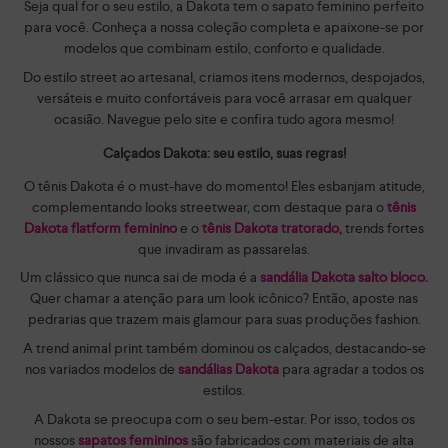
Seja qual for o seu estilo, a Dakota tem o sapato feminino perfeito
para você. Conheça a nossa coleção completa e apaixone-se por
modelos que combinam estilo, conforto e qualidade.
Do estilo street ao artesanal, criamos itens modernos, despojados,
versáteis e muito confortáveis para você arrasar em qualquer
ocasião. Navegue pelo site e confira tudo agora mesmo!
Calçados Dakota: seu estilo, suas regras!
O tênis Dakota é o must-have do momento! Eles esbanjam atitude,
complementando looks streetwear, com destaque para o
tênis
Dakota flatform feminino
e o
tênis Dakota tratorado,
trends fortes
que invadiram as passarelas.
Um clássico que nunca sai de moda é a
sandália Dakota salto bloco.
Quer chamar a atenção para um look icônico? Então, aposte nas
pedrarias que trazem mais glamour para suas produções fashion.
A trend animal print também dominou os calçados, destacando-se
nos variados modelos de
sandálias Dakota
para agradar a todos os
estilos.
A Dakota se preocupa com o seu bem-estar. Por isso, todos os
nossos
sapatos femininos
são fabricados com materiais de alta