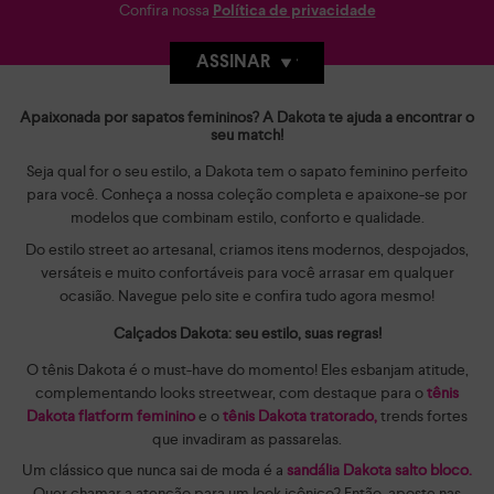
Confira nossa
Política de privacidade
ASSINAR
Apaixonada por sapatos femininos? A Dakota te ajuda a encontrar o
seu match!
Seja qual for o seu estilo, a Dakota tem o sapato feminino perfeito
para você. Conheça a nossa coleção completa e apaixone-se por
modelos que combinam estilo, conforto e qualidade.
Do estilo street ao artesanal, criamos itens modernos, despojados,
versáteis e muito confortáveis para você arrasar em qualquer
ocasião. Navegue pelo site e confira tudo agora mesmo!
Calçados Dakota: seu estilo, suas regras!
O tênis Dakota é o must-have do momento! Eles esbanjam atitude,
complementando looks streetwear, com destaque para o
tênis
Dakota flatform feminino
e o
tênis Dakota tratorado,
trends fortes
que invadiram as passarelas.
Um clássico que nunca sai de moda é a
sandália Dakota salto bloco.
Quer chamar a atenção para um look icônico? Então, aposte nas