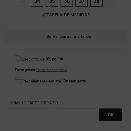
33
34
35
36
37
38
39
TABELA DE MEDIDAS
Desconto de
3% no PIX
Frete grátis
(consulte condições)
Parcelamento em até
10x sem juros