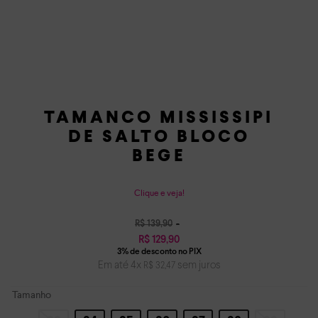
TAMANCO MISSISSIPI
DE SALTO BLOCO
BEGE
Clique e veja!
R$
139
,
90
R$
129
,
90
Em até
4
x
sem juros
R$
32
,
47
Tamanho