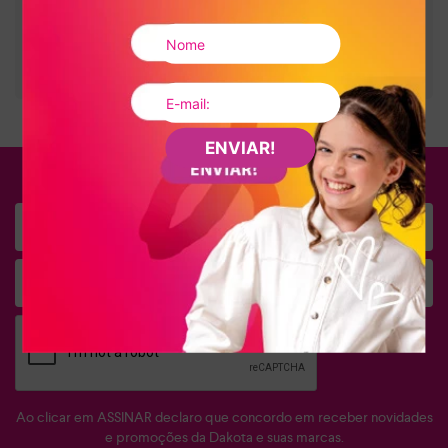
Tamanho
37
:
7900132637545
Tamanho
38
:
7900132637552
Tamanho
39
:
7900132637569
ENVIAR!
FIQUE POR DENTRO
Ao clicar em ASSINAR declaro que concordo em receber novidades
e promoções da Dakota e suas marcas.