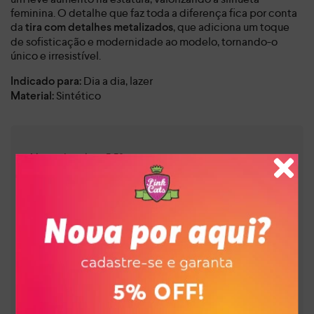
feminina. O detalhe que faz toda a diferença fica por conta
da
, que adiciona um toque
tira com detalhes metalizados
de sofisticação e modernidade ao modelo, tornando-o
único e irresistível.
Dia a dia, lazer
Indicado para:
Sintético
Material:
:
5,50 cm
Altura do salto
:
Bege
Cor
:
MC631-00002
Referência
Brasil
País de origem:
Indústria Brasileira
64029990
NCM:
GTIN:
Tamanho
33
:
7900132637507
Tamanho
34
:
7900132637514
Tamanho
35
:
7900132637521
Tamanho
36
:
7900132637538