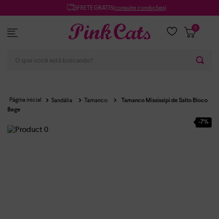
FRETE GRÁTIS
(consulte condições)
0
O que você está buscando?
Sandália
Tamanco
Tamanco Mississipi de Salto Bloco
Bege
-
7%