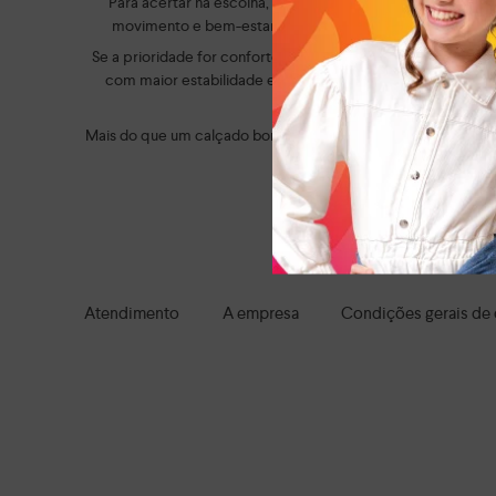
Para acertar na escolha, é importante considerar a rotina 
movimento e bem-estar ao longo do dia. Já os modelos c
Se a prioridade for conforto, vale optar por modelos com 
com maior estabilidade e solado resistente oferecem mais 
Mais do que um calçado bonito, a escolha certa faz diferen
tranquilidade. Aqui, você enc
Navegue por tod
Atendimento
A empresa
Condições gerais de