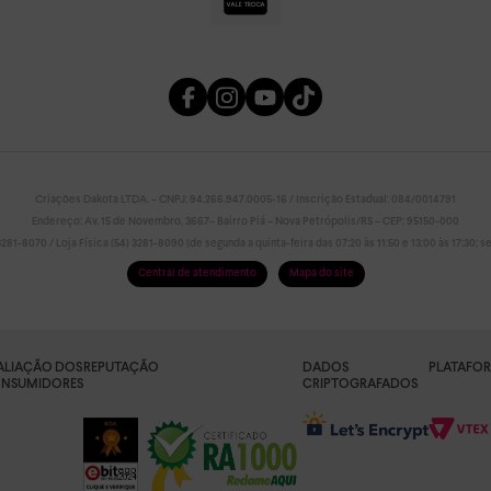
Criações Dakota LTDA. – CNPJ: 94.266.947.0005-16 / Inscrição Estadual: 084/0014791
Endereço: Av. 15 de Novembro, 3667– Bairro Piá – Nova Petrópolis/RS – CEP: 95150-000
81-8070 / Loja Física (54) 3281-8090 (de segunda a quinta-feira das 07:20 às 11:50 e 13:00 às 17:30; sex
Central de atendimento
Mapa do site
ALIAÇÃO DOS
REPUTAÇÃO
DADOS
PLATAFO
NSUMIDORES
CRIPTOGRAFADOS