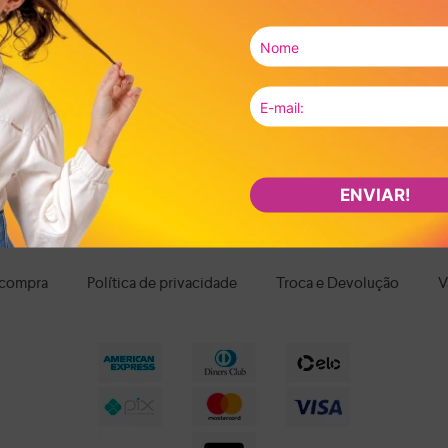
da criança. Para escola, passeios e brincadeiras, os calçados leves, flexív
om fechamento em velcro ou elástico facilitam o calce, promovendo mais
interior macio, bom ajuste ao pé e estrutura que acompanhe os movimentos
segurança durante as brincadeiras. E quando o assunto é estilo, há desde 
fáceis de combinar com diferentes looks infantis.
ça no desenvolvimento, no conforto e na confiança da criança ao se movi
ontra calçados infantis pensados para cuidar de cada passo com leveza, p
os os itens e aproveite nossas condições de pagamento e frete grátis par
ENVIAR!
 compra
Política de privacidade
Troca e Devolução
V