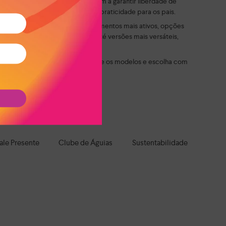
eis e com solado confortável ajudam a garantir liberdade de
 autonomia para os pequenos e praticidade para os pais.
 sem apertar ou limitar. Para momentos mais ativos, opções
modelos delicados e divertidos até versões mais versáteis,
mentar. Explore as opções, compare os modelos e escolha com
roteção e muita personalidade.
a todo o Brasil!
ale Presente
Clube de Águias
Sustentabilidade