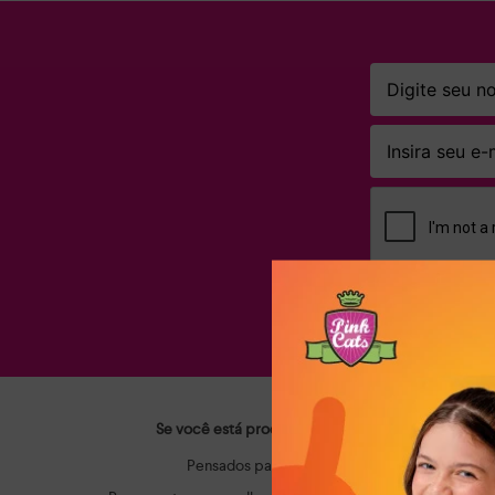
Ao clicar em AS
Se você está procurando calçados infantis que ac
Pensados para o dia a dia dos pequenos, os m