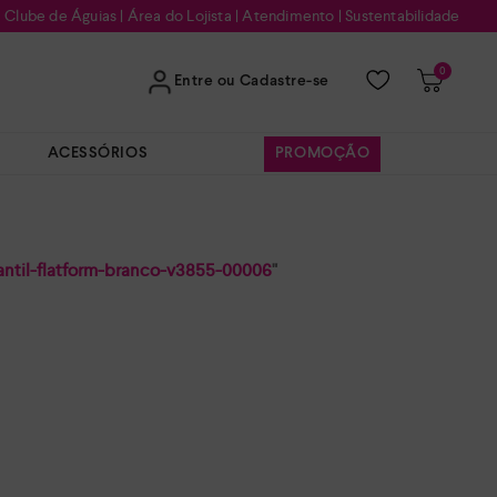
Clube de Águias
|
Área do Lojista
|
Atendimento
|
Sustentabilidade
0
Entre ou Cadastre-se
ACESSÓRIOS
PROMOÇÃO
fantil-flatform-branco-v3855-00006
"