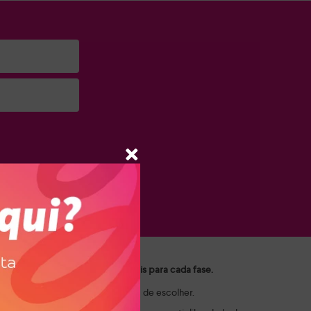
a e suas marcas.
ui você encontra as opções ideais para cada fase.
ais e crianças valorizam na hora de escolher.