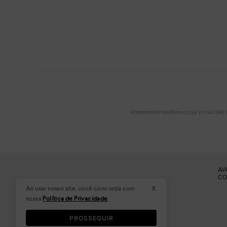
Atendimento telefônico Loja Virtual: (54) 32
AV
CO
x
Ao usar nosso site, você concorda com
nossa
Política de Privacidade
.
PROSSEGUIR