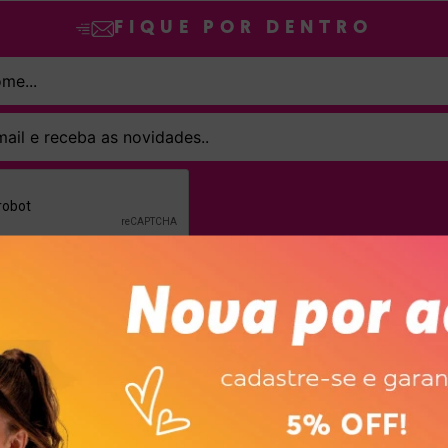
FIQUE POR DENTRO
SINAR declaro que concordo em receber novidades e promoções da Dakot
Confira nossa
Política de privacidade
ASSINAR
ompanhem o ritmo das crianças com conforto, segurança e muito estilo, aq
odelos combinam leveza, praticidade e um visual encantador — tudo o que p