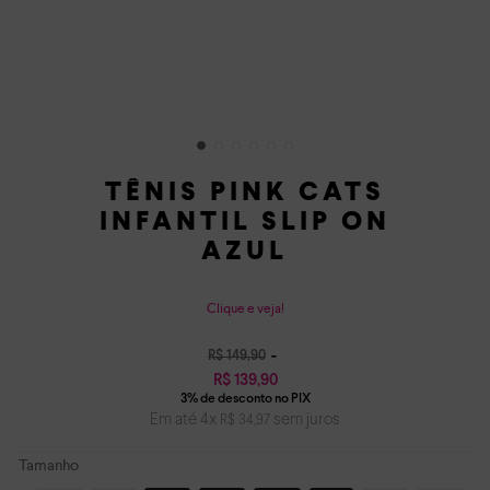
TÊNIS PINK CATS
INFANTIL SLIP ON
AZUL
Clique e veja!
R$
149
,
90
R$
139
,
90
Em até
4
x
sem juros
R$
34
,
97
Tamanho