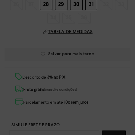
26
27
28
29
30
31
32
33
34
35
36
TABELA DE MEDIDAS
Desconto de
3% no PIX
Frete grátis
(consulte condições)
Parcelamento em até
10x sem juros