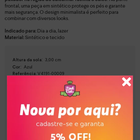
frontal, uma peça em sintético protege os pés e garante
mais segurança. O design minimalista é perfeito para
combinar com diversos looks.
Dia a dia, lazer
Indicado para:
Sintético e tecido
Material:
:
3,00 cm
Altura da sola
:
Azul
Cor
:
V4191-00009
Referência
Brasil
País de origem:
Indústria Brasileira
64041900
NCM:
GTIN:
Tamanho
26
:
7900132044084
Tamanho
27
:
7900132044091
Tamanho
28
:
7900132044107
Tamanho
29
:
7900132044114
Tamanho
30
:
7909960823243