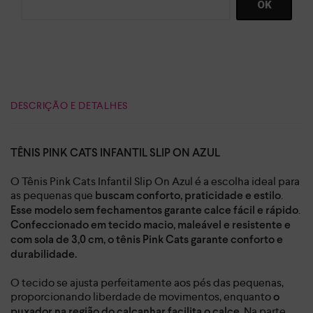
DESCRIÇÃO E DETALHES
TÊNIS PINK CATS INFANTIL SLIP ON AZUL
O Tênis Pink Cats Infantil Slip On Azul é a escolha ideal para
as pequenas que
.
buscam conforto, praticidade e estilo
.
Esse modelo sem fechamentos garante calce fácil e rápido
Confeccionado em tecido macio, maleável e resistente e
com sola de 3,0 cm, o tênis Pink Cats garante conforto e
durabilidade.
O tecido se ajusta perfeitamente aos pés das pequenas,
proporcionando liberdade de movimentos, enquanto
o
. Na parte
puxador na região do calcanhar facilita o calce