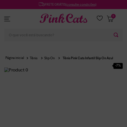
FRETE GRÁTIS
(consulte condições)
0
O que você está buscando?
Tênis
Slip On
Tênis Pink Cats Infantil Slip On Azul
-
7%