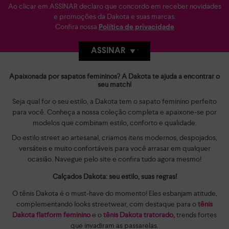
Ao clicar em ASSINAR declaro que concordo em receber novidades
e promoções da Dakota e suas marcas.
Confira nossa
Política de privacidade
ASSINAR
Apaixonada por sapatos femininos? A Dakota te ajuda a encontrar o
seu match!
Seja qual for o seu estilo, a Dakota tem o sapato feminino perfeito
para você. Conheça a nossa coleção completa e apaixone-se por
modelos que combinam estilo, conforto e qualidade.
Do estilo street ao artesanal, criamos itens modernos, despojados,
versáteis e muito confortáveis para você arrasar em qualquer
ocasião. Navegue pelo site e confira tudo agora mesmo!
Calçados Dakota: seu estilo, suas regras!
O tênis Dakota é o must-have do momento! Eles esbanjam atitude,
complementando looks streetwear, com destaque para o
tênis
Dakota flatform feminino
e o
tênis Dakota tratorado,
trends fortes
que invadiram as passarelas.