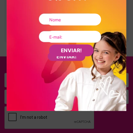
Tamanho
31
:
7900132044121
Tamanho
32
:
7900132044138
Tamanho
33
:
7900132044145
Tamanho
34
:
7900132044152
Tamanho
35
:
7900132044169
Tamanho
36
:
7900132044176
ENVIAR!
FIQUE POR DENTRO